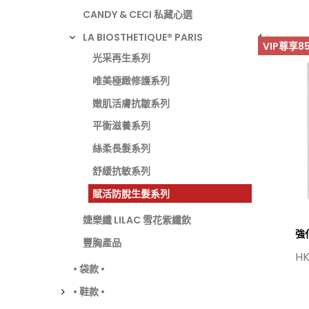
CANDY & CECI 私藏心選
LA BIOSTHETIQUE® PARIS
VIP尊享8
光采再生系列
唯美極緻修護系列
嫩肌活膚抗皺系列
平衡滋養系列
絲柔長髮系列
舒緩抗敏系列
賦活防脫生髮系列
婕樂纖 LILAC 雪花紫纖飲
強
豐胸產品
HK
• 袋款 •
• 鞋款 •