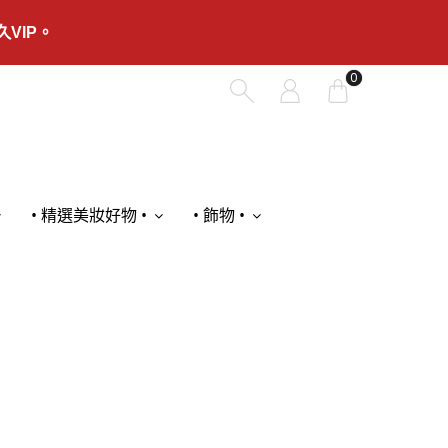
VIP。
0
• 精選美妝好物 •
• 飾物 •