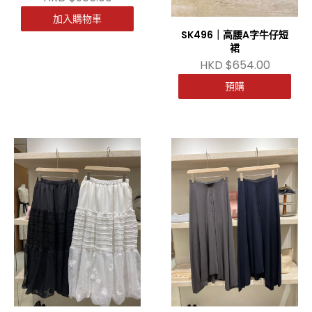
加入購物車
SK496｜高腰A字牛仔短
裙
HKD $654.00
預購