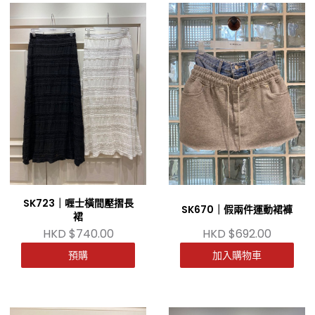
SK723｜喱士橫間壓摺長
SK670｜假兩件運動裙褲
裙
HKD $740.00
HKD $692.00
預購
加入購物車