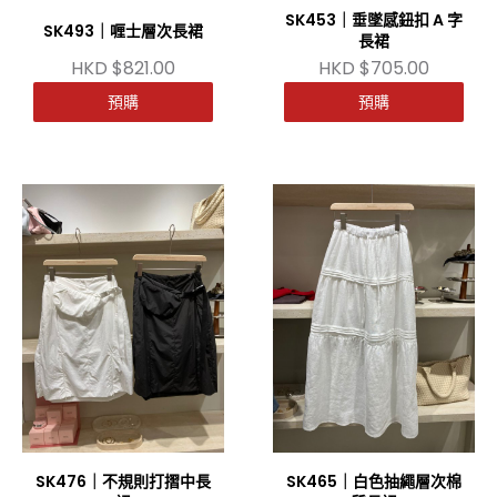
SK453｜垂墜感鈕扣 A 字
SK493｜喱士層次長裙
長裙
HKD $821.00
HKD $705.00
預購
預購
SK476｜不規則打摺中長
SK465｜白色抽繩層次棉