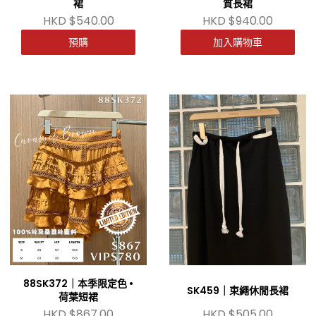
裙
質長裙
HKD $540.00
HKD $940.00
預購
加入購物車
88SK372｜本季限定色 •
SK459｜束繩休閒長裙
荷葉短裙
HKD $867.00
HKD $505.00