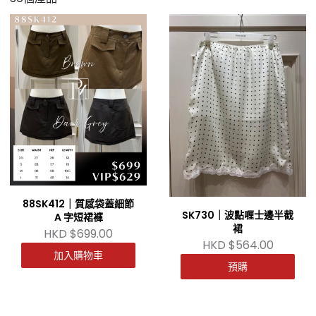
88SK412｜質感袋蓋細節
SK730｜波點喱士邊半截
A 字短裙褲
裙
HKD $699.00
HKD $564.00
加入購物車
預購