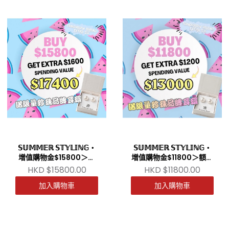
𝕊𝕌𝕄𝕄𝔼ℝ 𝕊𝕋𝕐𝕃𝕀ℕ𝔾・
𝕊𝕌𝕄𝕄𝔼ℝ 𝕊𝕋𝕐𝕃𝕀ℕ𝔾・
增值購物金$15800＞額
增值購物金$11800＞額外
外送多$17400
送多$13000
HKD $15800.00
HKD $11800.00
加入購物車
加入購物車