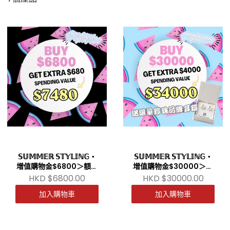
𝕊𝕌𝕄𝕄𝔼ℝ 𝕊𝕋𝕐𝕃𝕀ℕ𝔾・
𝕊𝕌𝕄𝕄𝔼ℝ 𝕊𝕋𝕐𝕃𝕀ℕ𝔾・
增值購物金$6800＞額外
增值購物金$30000＞額
送多$680
外送多$4000
HKD $6800.00
HKD $30000.00
加入購物車
加入購物車