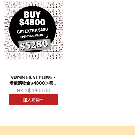
𝕊𝕌𝕄𝕄𝔼ℝ 𝕊𝕋𝕐𝕃𝕀ℕ𝔾・
增值購物金$4800＞額外
送多$480
HKD $4800.00
加入購物車